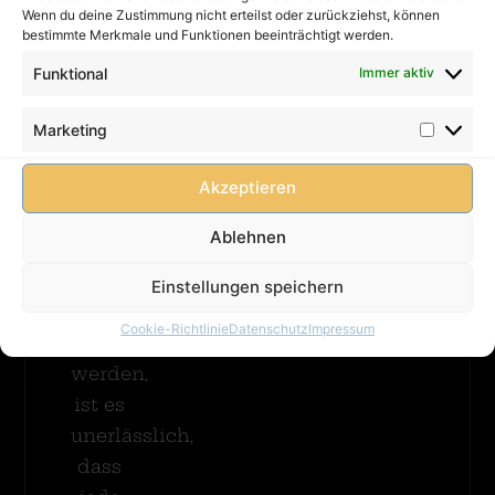
AGB
Erfahren
Wenn du deine Zustimmung nicht erteilst oder zurückziehst, können
immer
bestimmte Merkmale und Funktionen beeinträchtigt werden.
FAQ
betreut
werden!
Cookie-
Funktional
Immer aktiv
Damit
Richtlinie
Hüpfburg
(EU)
Piratensch
Kinder
Marketing
Mit Rutsc
unbeschwert
Merhr
spielen
Akzeptieren
Erfahren
können
Ablehnen
und
mögliche
Einstellungen speichern
Gefahren
Cookie-Richtlinie
Datenschutz
Impressum
vermieden
werden,
ist es
unerlässlich,
dass