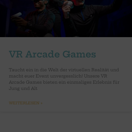
VR Arcade Games
Taucht ein in die Welt der virtuellen Realität und
macht euer Event unvergesslich! Unsere VR
Arcade Games bieten ein einmaliges Erlebnis für
Jung und Alt
WEITERLESEN »