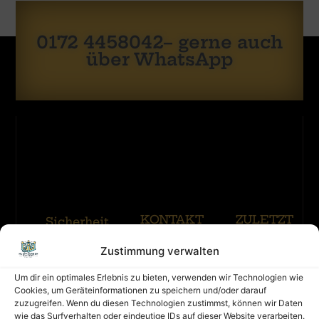
0172 4458042– gerne auch
über WhatsApp
KONTAKT
ZULETZT
Sicherheit
GEBUCHT
hat
Zustimmung verwalten
oberste
Hüpfburg
Kontakt
Priorität:
Ritterburg
Um dir ein optimales Erlebnis zu bieten, verwenden wir Technologien wie
Impressum
Mit
Eine
Cookies, um Geräteinformationen zu speichern und/oder darauf
Rutsche
Hüpfburg
Datenschutz
zuzugreifen. Wenn du diesen Technologien zustimmst, können wir Daten
Merhr
muss
wie das Surfverhalten oder eindeutige IDs auf dieser Website verarbeiten.