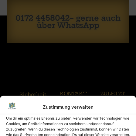
0172 4458042– gerne auch
über WhatsApp
KONTAKT
ZULETZT
Sicherheit
GEBUCHT
hat
Zustimmung verwalten
oberste
Regen
Kontakt
Priorität:
? Keine
Um dir ein optimales Erlebnis zu bieten, verwenden wir Technologien wie
Impressum
Angst…
Eine
Cookies, um Geräteinformationen zu speichern und/oder darauf
Merhr
Hüpfburg
Datenschutz
zuzugreifen. Wenn du diesen Technologien zustimmst, können wir Daten
muss
Erfahren
wie das Surfverhalten oder eindeutige IDs auf dieser Website verarbeiten.