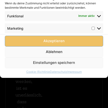
AGB
Wenn du deine Zustimmung nicht erteilst oder zurückziehst, können
immer
bestimmte Merkmale und Funktionen beeinträchtigt werden.
FAQ
betreut
werden!
Cookie-
Funktional
Immer aktiv
Boxautom
Damit
Richtlinie
Merhr
(EU)
Kinder
Erfahren
Marketing
unbeschwert
spielen
Akzeptieren
können
Ablehnen
und
mögliche
Einstellungen speichern
Gefahren
Cookie-Richtlinie
Datenschutz
Impressum
vermieden
werden,
ist es
unerlässlich,
dass