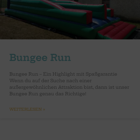
Bungee Run
Bungee Run – Ein Highlight mit Spaßgarantie
Wenn du auf der Suche nach einer
außergewöhnlichen Attraktion bist, dann ist unser
Bungee Run genau das Richtige!
WEITERLESEN »