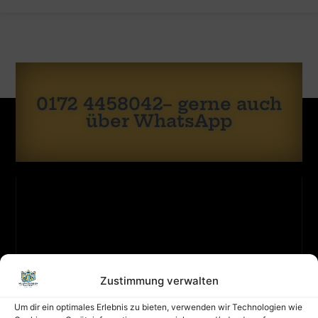
0172 4458042– gerne auch
über WhatsApp
KONTAKT
ZULETZT
Zustimmung verwalten
Sicherheit
GEBUCHT
hat
Um dir ein optimales Erlebnis zu bieten, verwenden wir Technologien wie
oberste
Wirbelwin