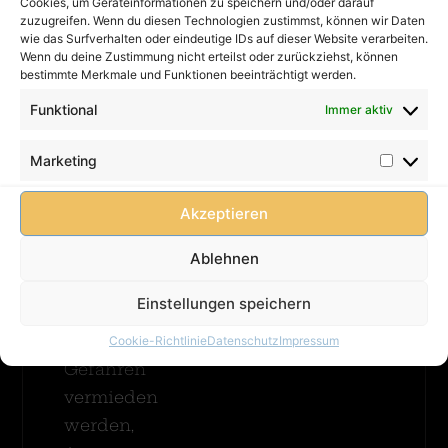
Kontakt
Cookies, um Geräteinformationen zu speichern und/oder darauf
Priorität:
Merhr Erfa
zuzugreifen. Wenn du diesen Technologien zustimmst, können wir Daten
Impressum
Eine
wie das Surfverhalten oder eindeutige IDs auf dieser Website verarbeiten.
Wenn du deine Zustimmung nicht erteilst oder zurückziehst, können
Hüpfburg
Datenschutz
bestimmte Merkmale und Funktionen beeinträchtigt werden.
muss
AGB
Fun &
immer
Funktional
Immer aktiv
Sport
FAQ
betreut
Merhr
werden!
Cookie-
Erfahren
Marketing
Damit
Richtlinie
(EU)
Kinder
Akzeptieren
unbeschwert
spielen
Ablehnen
können
Einstellungen speichern
und
mögliche
Cookie-Richtlinie
Datenschutz
Impressum
Gefahren
vermieden
werden,