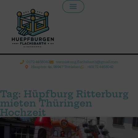
Inhalt
springen
0172 4458042
vermietung.flachsbarth@gmail.com
Hauptstr. 4a, 99947 Tottleben
+49172 4458042
Tag: Hüpfburg Ritterburg
mieten Thüringen
Hochzeit