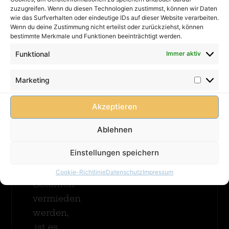
Priorität:
Ritterburg
zuzugreifen. Wenn du diesen Technologien zustimmst, können wir Daten
Impressum
XXL
Eine
wie das Surfverhalten oder eindeutige IDs auf dieser Website verarbeiten.
Merhr
Hüpfburg
Datenschutz
Wenn du deine Zustimmung nicht erteilst oder zurückziehst, können
bestimmte Merkmale und Funktionen beeinträchtigt werden.
muss
Erfahren
AGB
immer
Funktional
Immer aktiv
FAQ
betreut
werden!
Cookie-
Lieferung
Marketing
Damit
Richtlinie
Merhr
(EU)
Kinder
Erfahren
Akzeptieren
unbeschwert
spielen
Ablehnen
können
Einstellungen speichern
und
mögliche
Cookie-Richtlinie
Datenschutz
Impressum
Gefahren
vermieden
werden,
ist es