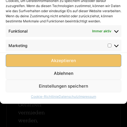
Kontakt
Cookies, um Geräteinformationen zu speichern und/oder darauf
Priorität:
Ritterburg
zuzugreifen. Wenn du diesen Technologien zustimmst, können wir Daten
Impressum
XXL
Eine
wie das Surfverhalten oder eindeutige IDs auf dieser Website verarbeiten.
Merhr
Wenn du deine Zustimmung nicht erteilst oder zurückziehst, können
Hüpfburg
Datenschutz
bestimmte Merkmale und Funktionen beeinträchtigt werden.
muss
Erfahren
AGB
immer
Funktional
Immer aktiv
FAQ
betreut
werden!
Cookie-
Bungee
Marketing
Damit
Richtlinie
Run
(EU)
Merhr
Kinder
Akzeptieren
Erfahren
unbeschwert
spielen
Ablehnen
können
Einstellungen speichern
und
mögliche
Cookie-Richtlinie
Datenschutz
Impressum
Gefahren
vermieden
werden,