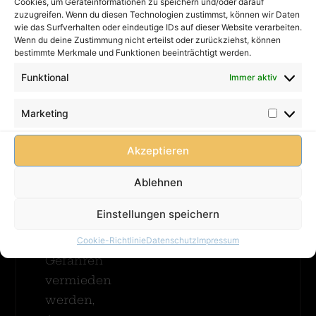
Kontakt
Cookies, um Geräteinformationen zu speichern und/oder darauf
Priorität:
Merhr
zuzugreifen. Wenn du diesen Technologien zustimmst, können wir Daten
Impressum
Eine
wie das Surfverhalten oder eindeutige IDs auf dieser Website verarbeiten.
Erfahren
Wenn du deine Zustimmung nicht erteilst oder zurückziehst, können
Hüpfburg
Datenschutz
bestimmte Merkmale und Funktionen beeinträchtigt werden.
muss
AGB
immer
Funktional
Immer aktiv
Fußballda
FAQ
betreut
Merhr
werden!
Cookie-
Marketing
Erfahren
Damit
Richtlinie
(EU)
Kinder
Akzeptieren
unbeschwert
spielen
Ablehnen
können
Einstellungen speichern
und
mögliche
Cookie-Richtlinie
Datenschutz
Impressum
Gefahren
vermieden
werden,