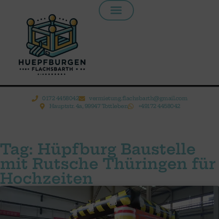
Inhalt
springen
0172 4458042
vermietung.flachsbarth@gmail.com
Hauptstr. 4a, 99947 Tottleben
+49172 4458042
Tag: Hüpfburg Baustelle
mit Rutsche Thüringen für
Hochzeiten