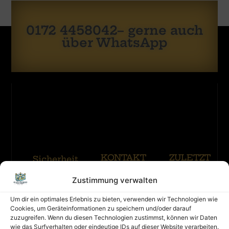
0172 4458042– gerne auch
über WhatsApp
KONTAKT
ZULETZT
Sicherheit
GEBUCHT
hat
Zustimmung verwalten
oberste
Menschen
Kontakt
Priorität:
Mieten
Um dir ein optimales Erlebnis zu bieten, verwenden wir Technologien wie
Impressum
Eine
Merhr Erfa
Cookies, um Geräteinformationen zu speichern und/oder darauf
Hüpfburg
Datenschutz
zuzugreifen. Wenn du diesen Technologien zustimmst, können wir Daten
muss
wie das Surfverhalten oder eindeutige IDs auf dieser Website verarbeiten.