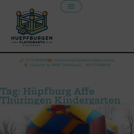
Inhalt
springen
0172 4458042
vermietung.flachsbarth@gmail.com
Hauptstr. 4a, 99947 Tottleben
+49172 4458042
Tag: Hüpfburg Affe
Thüringen Kindergarten