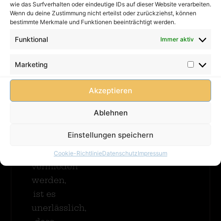
Datenschutz
wie das Surfverhalten oder eindeutige IDs auf dieser Website verarbeiten.
muss
Wenn du deine Zustimmung nicht erteilst oder zurückziehst, können
AGB
immer
bestimmte Merkmale und Funktionen beeinträchtigt werden.
Hüpfburg
FAQ
betreut
Kutsche
Funktional
Immer aktiv
werden!
Cookie-
Mit
Damit
Richtlinie
Rutsche
Marketing
(EU)
Merhr
Kinder
Erfahren
unbeschwert
Akzeptieren
spielen
können
Ablehnen
und
Einstellungen speichern
mögliche
Gefahren
Cookie-Richtlinie
Datenschutz
Impressum
vermieden
werden,
ist es
unerlässlich,