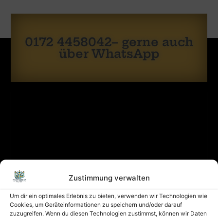
0172 4458042– gerne auch
über WhatsApp
KONTAKT
ZULETZT
Sicherheit
GEBUCHT
hat
Zustimmung verwalten
oberste
Boxautom
Kontakt
Priorität:
Um dir ein optimales Erlebnis zu bieten, verwenden wir Technologien wie
Merhr
Impressum
Cookies, um Geräteinformationen zu speichern und/oder darauf
Eine
Erfahren
zuzugreifen. Wenn du diesen Technologien zustimmst, können wir Daten
Hüpfburg