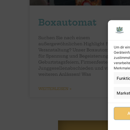
Boxautomat
Suchen Sie nach einem
außergewöhnlichen Highlight für Ihre
Um dir ei
Veranstaltung? Unser Boxautomat sorgt
Geräteinf
für Spannung und Begeisterung bei
zustimmst
Geburtstagsfeiern, Firmenfesten,
verarbeit
Junggesellenabschieden und vielen
Merkmale 
weiteren Anlässen! Was
Funkti
WEITERLESEN »
Market
A