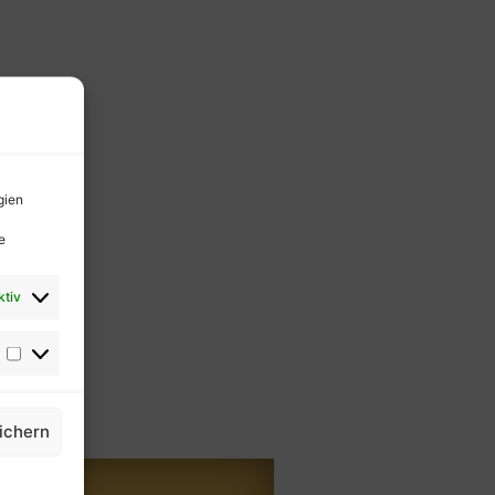
gien
e
ktiv
ichern