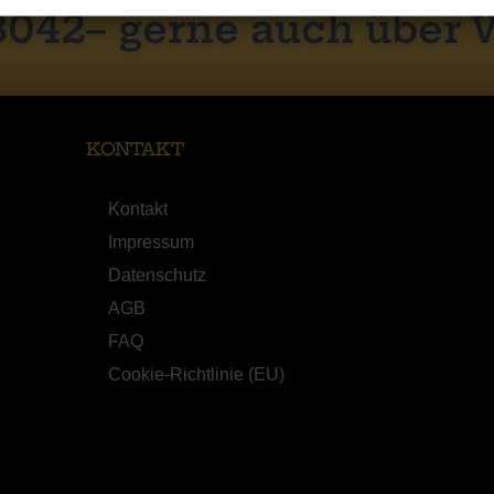
8042– gerne auch über
KONTAKT
Kontakt
Impressum
Datenschutz
AGB
FAQ
Cookie-Richtlinie (EU)