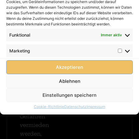
Sicherheit
Cookies, um Geräteinformationen zu speichern und/oder darauf
Kontakt
Priorität:
Geht Vor
zuzugreifen. Wenn du diesen Technologien zustimmst, können wir Daten
Impressum
Eine
wie das Surfverhalten oder eindeutige IDs auf dieser Website verarbeiten.
Merhr
Wenn du deine Zustimmung nicht erteilst oder zurückziehst, können
Hüpfburg
Datenschutz
Erfahren
bestimmte Merkmale und Funktionen beeinträchtigt werden.
muss
AGB
immer
Funktional
Immer aktiv
FAQ
betreut
Entspannt
werden!
Cookie-
Hüpfen
Marketing
Damit
Richtlinie
Merhr
(EU)
Kinder
Erfahren
Akzeptieren
unbeschwert
Ablehnen
spielen
können
Einstellungen speichern
und
Cookie-Richtlinie
Datenschutz
Impressum
mögliche
Gefahren
vermieden
werden,