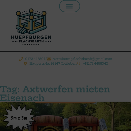
Inhalt
springen
0172 4458042
vermietung.flachsbarth@gmail.com
Hauptstr. 4a, 99947 Tottleben
+49172 4458042
Tag: Axtwerfen mieten
Eisenach