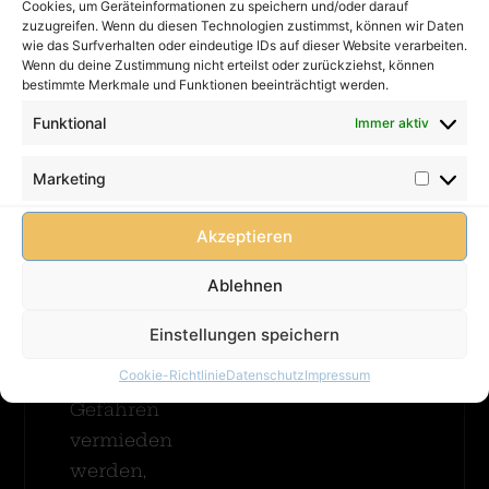
Hüpfburg
Cookies, um Geräteinformationen zu speichern und/oder darauf
Kontakt
Priorität:
Krokodil
zuzugreifen. Wenn du diesen Technologien zustimmst, können wir Daten
Impressum
Eine
wie das Surfverhalten oder eindeutige IDs auf dieser Website verarbeiten.
Merhr
Wenn du deine Zustimmung nicht erteilst oder zurückziehst, können
Hüpfburg
Datenschutz
Erfahren
bestimmte Merkmale und Funktionen beeinträchtigt werden.
muss
AGB
immer
Funktional
Immer aktiv
FAQ
betreut
Wipeout /
werden!
Cookie-
Meltdown
Marketing
Damit
Richtlinie
/ Last
(EU)
Man
Kinder
Akzeptieren
Standing
unbeschwert
Merhr
Ablehnen
spielen
Erfahren
können
Einstellungen speichern
und
Cookie-Richtlinie
Datenschutz
Impressum
mögliche
Gefahren
vermieden
werden,